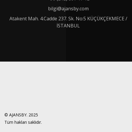
bilgi@ajansby.com
Atakent Mah. 4.Cadde 237. Sk. No:5 KÜÇÜKÇEKMECE /
İSTANBUL
© AJANSBY. 2025
Tüm hakları saklıdır.